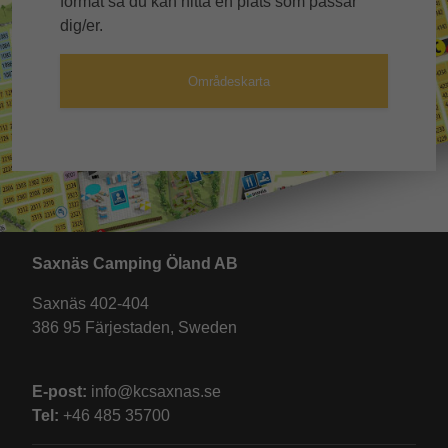
format så du kan hitta en plats som passar
dig/er.
Områdeskarta
Saxnäs Camping Öland AB
Saxnäs 402-404
386 95 Färjestaden, Sweden
E-post:
info@kcsaxnas.se
Tel:
+46 485 35700