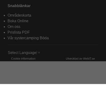
Snabblänkar
Områdeskarta
Boka Online
Om oss
Prislista PDF
Vår systercamping Böda
Select Language
▼
Cookie information
Utvecklad av WebIT.se