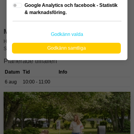
Google Analytics och facebook - Statistik
25 jun
-
6 augusti
& marknadsföring.
Minigolfturnering
Godkänn valda
Häng med på en rolig turnering för alla åldrar!
Godkänn samtliga
Samling vid banan – klubbor och bollar finns att låna.
Planerade tillfällen
Datum
Tid
Info
6 aug
10:00 - 11:00