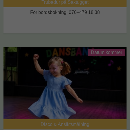
Trubadur på Saxtugget
För bordsbokning:
070–479 18 38
Datum kommer
Disco & Ansiktsmålning