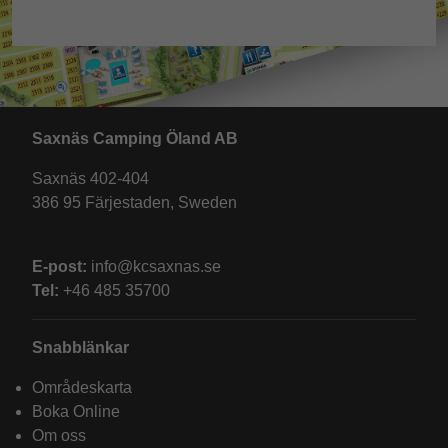
Saxnäs Camping Öland AB
Saxnäs 402-404
386 95 Färjestaden, Sweden
E-post:
info@kcsaxnas.se
Tel:
+46 485 35700
Snabblänkar
Områdeskarta
Boka Online
Om oss