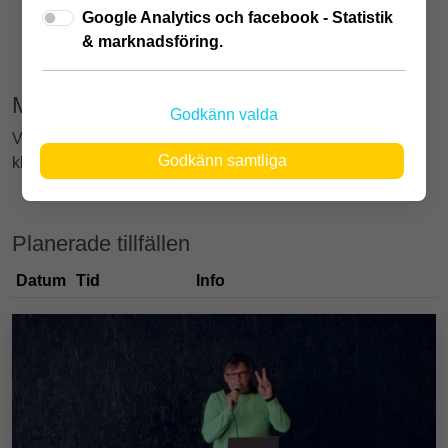
Google Analytics och facebook - Statistik
10 jul
-
24 juli
& marknadsföring.
Musikquiz
Godkänn valda
Välkommen till
musikquiz! En kväll med skratt, sång och
Godkänn samtliga
kluriga frågor, perfekt för hela familjen eller kompisgänget.
Planerade tillfällen
Datum
Tid
Info