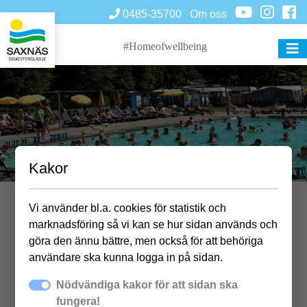
0485-35700
Om oss
#Homeofwellbeing
Kakor
Vi använder bl.a. cookies för statistik och
Vattengympa
marknadsföring så vi kan se hur sidan används och
göra den ännu bättre, men också för att behöriga
användare ska kunna logga in på sidan.
Nödvändiga kakor för att sidan ska
För deltagande gäller giltig poolentré för dagen.
fungera!