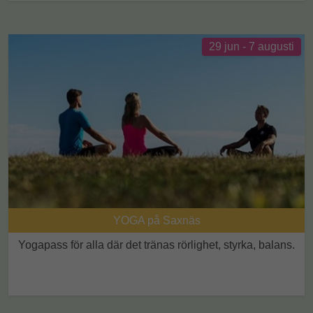
29 jun
-
7 augusti
YOGA på Saxnäs
Yogapass för alla där det tränas rörlighet, styrka, balans.