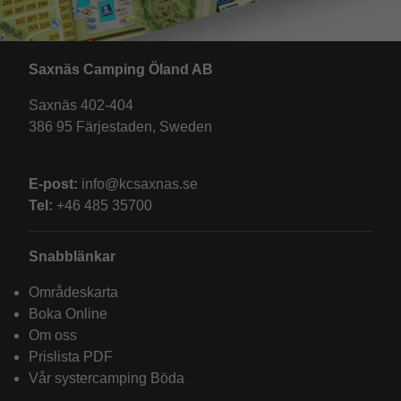
Saxnäs Camping Öland AB
Saxnäs 402-404
386 95 Färjestaden, Sweden
E-post:
info@kcsaxnas.se
Tel:
+46 485 35700
Snabblänkar
Områdeskarta
Boka Online
Om oss
Prislista PDF
Vår systercamping Böda