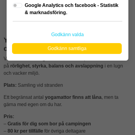
balans.
Google Analytics och facebook - Statistik
& marknadsföring.
29 jun
-
7 augusti
Godkänn valda
Yoga vid stranden – för kropp, sinne
och sommarkänsla
Godkänn samtliga
Välkommen till
Yoga för alla
– sköna pass där vi fokuserar
på
rörlighet, styrka, balans och avslappning
i en lugn
och vacker miljö.
Plats:
Samling vid stranden
Ett begränsat antal
yogamattor finns att låna
, men ta
gärna med egen om du har.
Pris:
–
Gratis för dig som bor på campingen
–
80
kr per tillfälle
för övriga deltagare