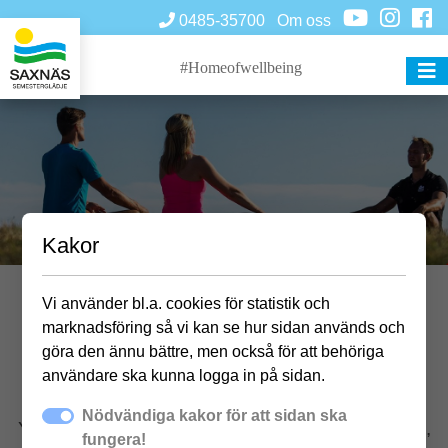
0485-35700
Om oss
#Homeofwellbeing
Kakor
Vi använder bl.a. cookies för statistik och
YOGA på Saxnäs
marknadsföring så vi kan se hur sidan används och
göra den ännu bättre, men också för att behöriga
användare ska kunna logga in på sidan.
Nödvändiga kakor för att sidan ska
Yogapass för alla där det tränas rörlighet, styrka,
fungera!