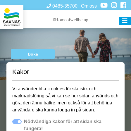
0485-35700
Om oss
#Homeofwellbeing
Boka
Kakor
Vi använder bl.a. cookies för statistik och
Välkommen till Öland och oss på
marknadsföring så vi kan se hur sidan används och
Saxnäs Camping!
göra den ännu bättre, men också för att behöriga
användare ska kunna logga in på sidan.
Öppettider v. 25-32
Nödvändiga kakor för att sidan ska
Dagligen kl. 8-22
fungera!