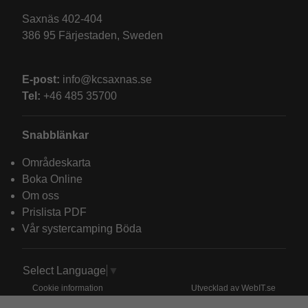
Saxnäs 402-404
386 95 Färjestaden, Sweden
E-post:
info@kcsaxnas.se
Tel:
+46 485 35700
Snabblänkar
Områdeskarta
Boka Online
Om oss
Prislista PDF
Vår systercamping Böda
Select Language
▼
Cookie information
Utvecklad av WebIT.se