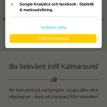
Öppettider v. 33
Google Analytics och facebook - Statistik
Dagligen kl. 8-21
& marknadsföring.
Kontakta oss om ni inte hinner komma inom våra öppettider.
Godkänn valda
Tel:
0485 - 357 00
Godkänn samtliga
Mail: Info@kcsaxnas.se
Bo bekvämt intill Kalmarsund
Bo bekvämt på campingen, stuga eller våra
villavagnar - bara ett stenkast från stranden!