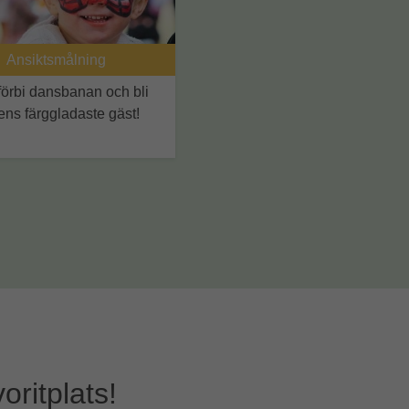
Ansiktsmålning
örbi dansbanan och bli
ns färggladaste gäst!
voritplats!