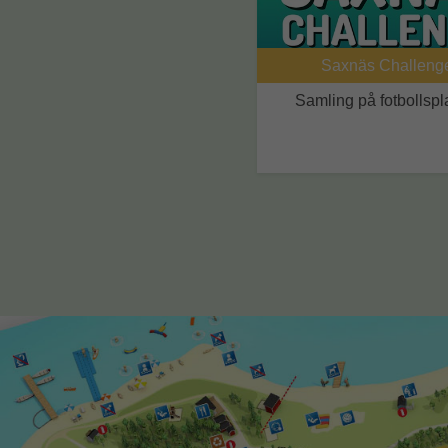
Saxnäs Challeng
Samling på fotbollsp