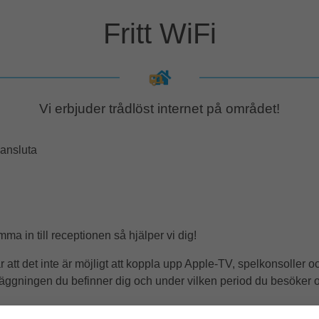
Fritt WiFi
Vi erbjuder trådlöst internet på området!
 ansluta
a in till receptionen så hjälper vi dig!
bär att det inte är möjligt att koppla upp Apple-TV, spelkonsoller
äggningen du befinner dig och under vilken period du besöker 