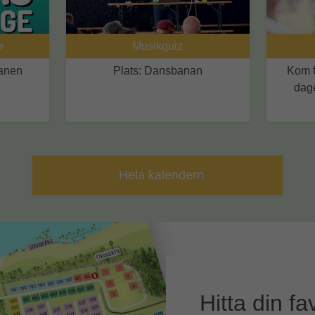
e
Musikquiz
lanen
Plats: Dansbanan
Kom f
dage
Hela kalendern
Hitta din fa