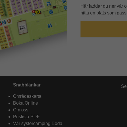
Här laddar du ner vår 
hitta en plats som passa
Snabblänkar
Se
Områdeskarta
Boka Online
Om oss
Prislista PDF
Vår systercamping Böda