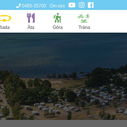
0485-35700
Om oss
Bada
Äta
Göra
Träna