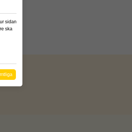
hur sidan
re ska
mtliga