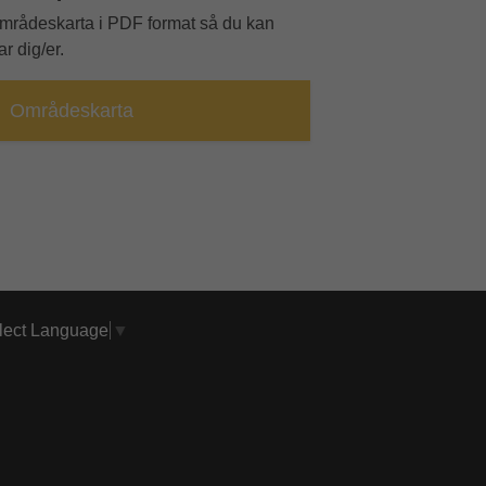
områdeskarta i PDF format så du kan
r dig/er.
Områdeskarta
lect Language
▼