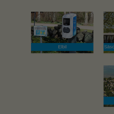
Elbil
Säso