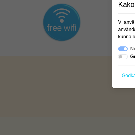
Kako
Vi använ
används
kunna l
Nö
Go
Godkä