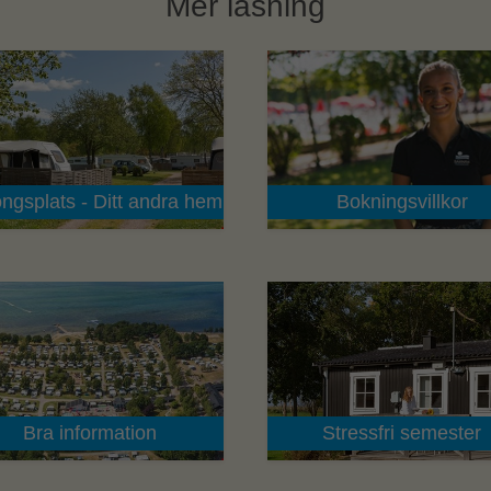
Mer läsning
ngsplats - Ditt andra hem
Bokningsvillkor
Bra information
Stressfri semester