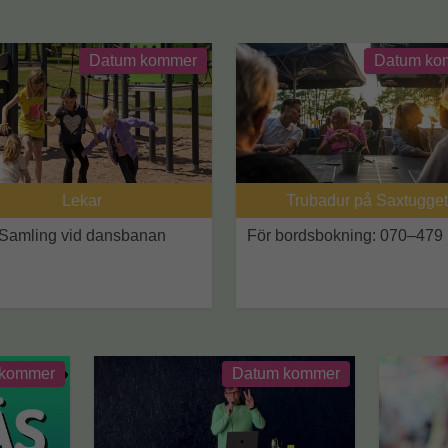
Datum kommer
Datum ko
Lekar
Trubadur på Saxtugget
Samling vid dansbanan
För bordsbokning:
070–479 
 kommer
Datum kommer