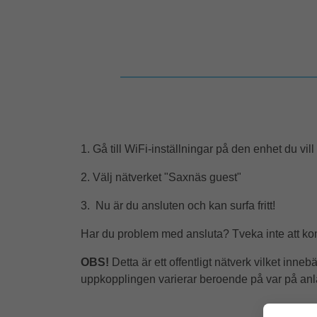
1. Gå till WiFi-inställningar på den enhet du vill
2. Välj nätverket "Saxnäs guest"
3.
Nu är du ansluten och kan surfa fritt!
Har du problem med ansluta? Tveka inte att komm
OBS!
Detta är ett offentligt nätverk vilket inne
uppkopplingen varierar beroende på var på anl