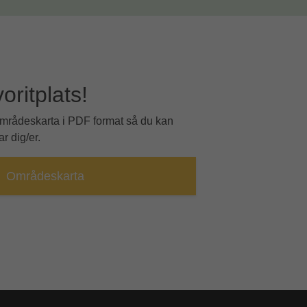
voritplats!
områdeskarta i PDF format så du kan
r dig/er.
Områdeskarta