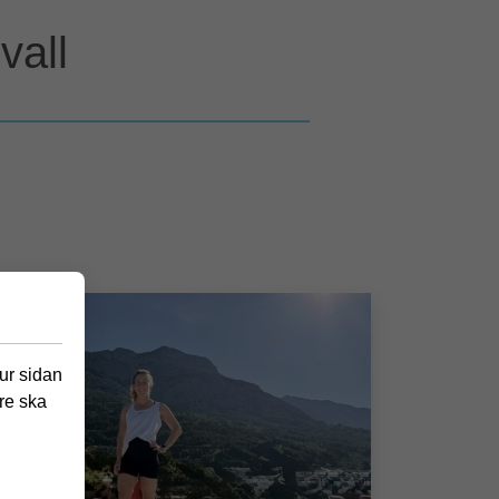
vall
hur sidan
re ska