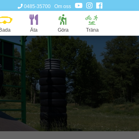
0485-35700
Om oss
Bada
Äta
Göra
Träna