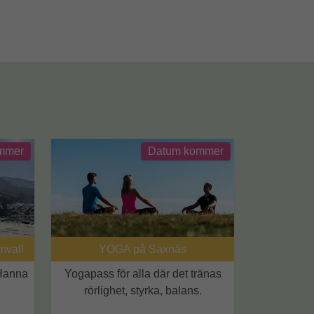
mmer
Datum kommer
mvall
YOGA på Saxnäs
Hanna
Yogapass för alla där det tränas
rörlighet, styrka, balans.