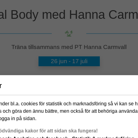
al Body med Hanna Carm
Träna tillsammans med PT Hanna Carmvall
26 jun
-
17 juli
r
ostrådgivare från Växjö.
, från elitsimning till löpning, styrketräning
der bl.a. cookies för statistik och marknadsföring så vi kan se 
 och göra den ännu bättre, men också för att behöriga använda
känna sig starka och hitta träningsglädjen i
ogga in på sidan.
dvändiga kakor för att sidan ska fungera!
arna kan anpassas efter olika nivåer, så att