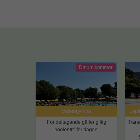
Datum kommer
Vattengympa
Löpt
För deltagande gäller giltig
Trän
poolentré för dagen.