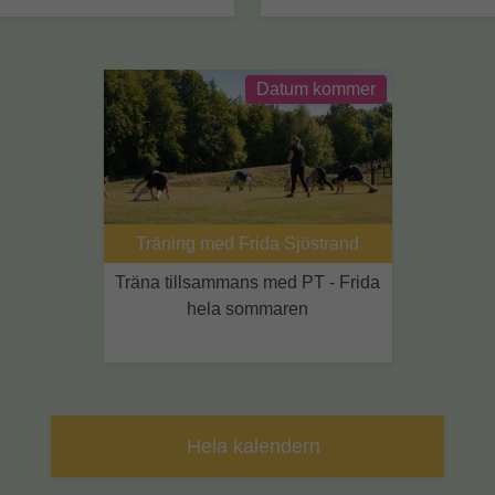
Datum kommer
Träning med Frida Sjöstrand
Träna tillsammans med PT - Frida
hela sommaren
Hela kalendern