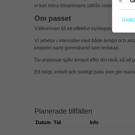
Go
vi kan träna tillsammans utifrån varje persons e
Om passet
Godkä
Välkommen till ett effektivt styrkepass för hela 
Vi arbetar i intervaller med både tempo och an
kroppen samt gummiband som redskap.
Du anpassar själv tempot efter din nivå, så att p
Ett roligt, enkelt och svettigt pass som ger mas
Planerade tillfällen
Datum
Tid
Info