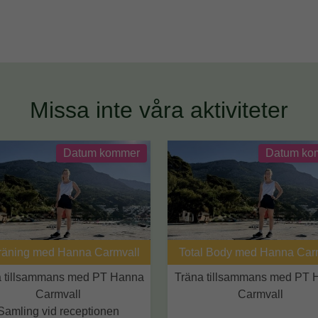
Missa inte våra aktiviteter
Datum kommer
Datum ko
räning med Hanna Carmvall
Total Body med Hanna Car
a tillsammans med PT Hanna
Träna tillsammans med PT 
Carmvall
Carmvall
Samling vid receptionen