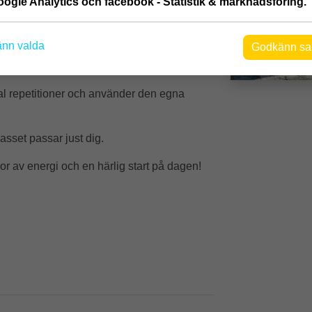
ogle Analytics och facebook - Statistik & marknadsföring.
gna förutsättningar.
nn valda
Godkänn sa
kroppen!
tal repetitioner och använder den egna
asset passar just dig.
sor av energi och en härlig start på dagen!